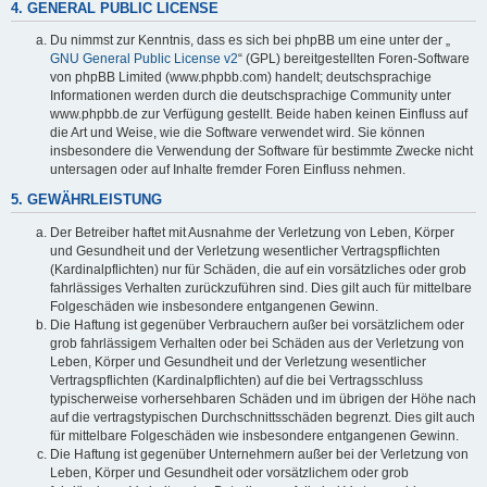
4. GENERAL PUBLIC LICENSE
Du nimmst zur Kenntnis, dass es sich bei phpBB um eine unter der „
GNU General Public License v2
“ (GPL) bereitgestellten Foren-Software
von phpBB Limited (www.phpbb.com) handelt; deutschsprachige
Informationen werden durch die deutschsprachige Community unter
www.phpbb.de zur Verfügung gestellt. Beide haben keinen Einfluss auf
die Art und Weise, wie die Software verwendet wird. Sie können
insbesondere die Verwendung der Software für bestimmte Zwecke nicht
untersagen oder auf Inhalte fremder Foren Einfluss nehmen.
5. GEWÄHRLEISTUNG
Der Betreiber haftet mit Ausnahme der Verletzung von Leben, Körper
und Gesundheit und der Verletzung wesentlicher Vertragspflichten
(Kardinalpflichten) nur für Schäden, die auf ein vorsätzliches oder grob
fahrlässiges Verhalten zurückzuführen sind. Dies gilt auch für mittelbare
Folgeschäden wie insbesondere entgangenen Gewinn.
Die Haftung ist gegenüber Verbrauchern außer bei vorsätzlichem oder
grob fahrlässigem Verhalten oder bei Schäden aus der Verletzung von
Leben, Körper und Gesundheit und der Verletzung wesentlicher
Vertragspflichten (Kardinalpflichten) auf die bei Vertragsschluss
typischerweise vorhersehbaren Schäden und im übrigen der Höhe nach
auf die vertragstypischen Durchschnittsschäden begrenzt. Dies gilt auch
für mittelbare Folgeschäden wie insbesondere entgangenen Gewinn.
Die Haftung ist gegenüber Unternehmern außer bei der Verletzung von
Leben, Körper und Gesundheit oder vorsätzlichem oder grob