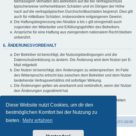
fahrlässigem Verhalten des Betreibers auf die bei Vertragsschluss
typischerweise vorhersehbaren Schäden und im Übrigen der Höhe
nach auf die vertragstypischen Durchschnittsschäden begrenzt. Dies gilt
auch für mittelbare Schäden, insbesondere entgangenen Gewinn.
Die Haftungsbegrenzung der Absätze a bis c gilt sinngemäß auch
zugunsten der Mitarbeiter und Erfüllungsgehilfen des Betreibers.
Ansprüche für eine Haftung aus zwingendem nationalem Recht bleiben
unberührt.
6. ÄNDERUNGSVORBEHALT
Der Betreiber ist berechtigt, die Nutzungsbedingungen und die
Datenschutzerklärung zu ändern. Die Änderung wird dem Nutzer per E-
Mail mitgeteilt.
Der Nutzer ist berechtigt, den Änderungen zu widersprechen. Im Falle
des Widerspruchs erlischt das zwischen dem Betreiber und dem Nutzer
bestehende Vertragsverhältnis mit sofortiger Wirkung.
Die Änderungen gelten als anerkannt und verbindlich, wenn der Nutzer
den Änderungen zugestimmt hat.
Informationen über den Umgang mit deinen persönlichen Daten
Diese Website nutzt Cookies, um dir den
sind in der Datenschutzerklärung enthalten.
bestmöglichen Komfort bei der Nutzung zu
bieten.
Mehr erfahren
Foren-Übersicht
Alle Cookies löschen
Alle Zeiten sind
UTC+02:00
Powered by
phpBB
® Forum Software © phpBB Limited