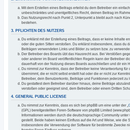
Mit dem Erstellen eines Beitrags erteilst du dem Betreiber ein einfach
unbeschränktes und unentgeltliches Recht, deinen Beitrag im Rahm
Das Nutzungsrecht nach Punkt 2, Unterpunkt a bleibt auch nach Kü
bestehen.
3. PFLICHTEN DES NUTZERS
Du erklärst mit der Erstellung eines Beitrags, dass er keine Inhalte e
oder die guten Sitten verstoßen. Du erklärst insbesondere, dass du da
Beiträgen verwendeten Links und Bilder zu setzen bzw. zu verwende
Der Betreiber des Boards übt das Hausrecht aus. Bei Verstößen g
oder anderer im Board veröffentlichten Regeln kann der Betreiber 
dauerhaft von der Nutzung dieses Boards ausschließen und dir ein H
Du nimmst zur Kenntnis, dass der Betreiber keine Verantwortung für d
übernimmt, die er nicht selbst erstellt hat oder die er nicht zur Ken
Betreiber, dein Benutzerkonto, Beiträge und Funktionen jederzeit zu 
Du gestattest dem Betreiber darüber hinaus, deine Beiträge abzuände
verstoßen oder geeignet sind, dem Betreiber oder einem Dritten Sc
4. GENERAL PUBLIC LICENSE
Du nimmst zur Kenntnis, dass es sich bei phpBB um eine unter der „
G
(GPL) bereitgestellten Foren-Software von phpBB Limited (www.php
Informationen werden durch die deutschsprachige Community unter
gestellt. Beide haben keinen Einfluss auf die Art und Weise, wie die
insbesondere die Verwendung der Software für bestimmte Zwecke nic
fremder Foren Einfluss nehmen.