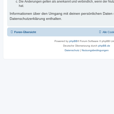
Die Änderungen gelten als anerkannt und verbindlich, wenn der Nu
hat.
Informationen über den Umgang mit deinen persönlichen Daten s
Datenschutzerklärung enthalten.
Foren-Übersicht
Alle Coo
Powered by
phpBB
® Forum Software © phpBB Lim
Deutsche Übersetzung durch
phpBB.de
Datenschutz
|
Nutzungsbedingungen