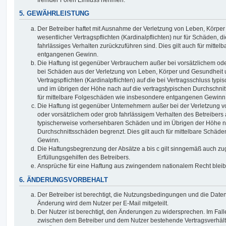
5. GEWÄHRLEISTUNG
Der Betreiber haftet mit Ausnahme der Verletzung von Leben, Körpe
wesentlicher Vertragspflichten (Kardinalpflichten) nur für Schäden, di
fahrlässiges Verhalten zurückzuführen sind. Dies gilt auch für mitt
entgangenen Gewinn.
Die Haftung ist gegenüber Verbrauchern außer bei vorsätzlichem ode
bei Schäden aus der Verletzung von Leben, Körper und Gesundheit u
Vertragspflichten (Kardinalpflichten) auf die bei Vertragsschluss t
und im übrigen der Höhe nach auf die vertragstypischen Durchschnit
für mittelbare Folgeschäden wie insbesondere entgangenen Gewinn
Die Haftung ist gegenüber Unternehmern außer bei der Verletzung 
oder vorsätzlichem oder grob fahrlässigem Verhalten des Betreibers 
typischerweise vorhersehbaren Schäden und im Übrigen der Höhe na
Durchschnittsschäden begrenzt. Dies gilt auch für mittelbare Schä
Gewinn.
Die Haftungsbegrenzung der Absätze a bis c gilt sinngemäß auch zug
Erfüllungsgehilfen des Betreibers.
Ansprüche für eine Haftung aus zwingendem nationalem Recht bleib
6. ÄNDERUNGSVORBEHALT
Der Betreiber ist berechtigt, die Nutzungsbedingungen und die Date
Änderung wird dem Nutzer per E-Mail mitgeteilt.
Der Nutzer ist berechtigt, den Änderungen zu widersprechen. Im Fall
zwischen dem Betreiber und dem Nutzer bestehende Vertragsverhältni