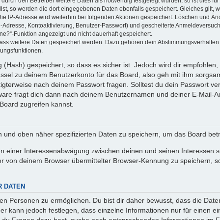
rch den Betreiber weitere Daten als notwendig festgelegt wurden, so ist dies für 
llst, so werden die dort eingegebenen Daten ebenfalls gespeichert. Gleiches gilt, 
Die IP-Adresse wird weiterhin bei folgenden Aktionen gespeichert: Löschen und Än
l-Adresse, Kontoaktivierung, Benutzer-Passwort) und gescheiterte Anmeldeversuch
ine?“-Funktion angezeigt und nicht dauerhaft gespeichert.
 dass weitere Daten gespeichert werden. Dazu gehören dein Abstimmungsverhalten
gungsfunktionen.
(Hash) gespeichert, so dass es sicher ist. Jedoch wird dir empfohlen, 
ssel zu deinem Benutzerkonto für das Board, also geh mit ihm sorgsam
htigterweise nach deinem Passwort fragen. Solltest du dein Passwort v
are fragt dich dann nach deinem Benutzernamen und deiner E-Mail-Ad
Board zugreifen kannst.
en und oben näher spezifizierten Daten zu speichern, um das Board bet
en einer Interessenabwägung zwischen deinen und seinen Interessen sow
r von deinem Browser übermittelter Browser-Kennung zu speichern, so
R DATEN
n Personen zu ermöglichen. Du bist dir daher bewusst, dass die Daten d
ber kann jedoch festlegen, dass einzelne Informationen nur für einen ei