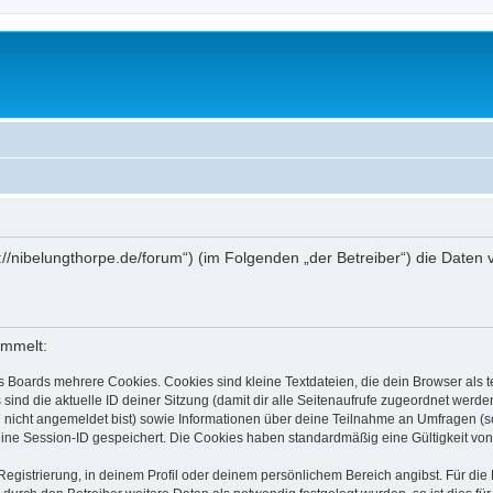
tp://nibelungthorpe.de/forum“) (im Folgenden „der Betreiber“) die Dat
ammelt:
s Boards mehrere Cookies. Cookies sind kleine Textdateien, die dein Browser als
 sind die aktuelle ID deiner Sitzung (damit dir alle Seitenaufrufe zugeordnet werd
u nicht angemeldet bist) sowie Informationen über deine Teilnahme an Umfragen (s
eine Session-ID gespeichert. Die Cookies haben standardmäßig eine Gültigkeit von 
Registrierung, in deinem Profil oder deinem persönlichem Bereich angibst. Für di