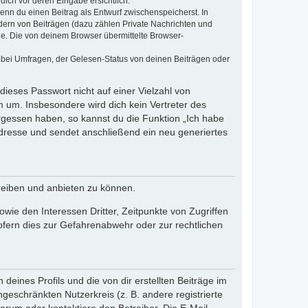
dich vor deren Eingabe ersichtlich.
wenn du einen Beitrag als Entwurf zwischenspeicherst. In
dern von Beiträgen (dazu zählen Private Nachrichten und
e. Die von deinem Browser übermittelte Browser-
 bei Umfragen, der Gelesen-Status von deinen Beiträgen oder
dieses Passwort nicht auf einer Vielzahl von
 um. Insbesondere wird dich kein Vertreter des
ergessen haben, so kannst du die Funktion „Ich habe
resse und sendet anschließend ein neu generiertes
reiben und anbieten zu können.
ie den Interessen Dritter, Zeitpunkte von Zugriffen
fern dies zur Gefahrenabwehr oder zur rechtlichen
eines Profils und die von dir erstellten Beiträge im
ngeschränkten Nutzerkreis (z. B. andere registrierte