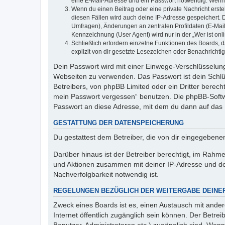
eine E-Mail-Adresse und ein Passwort notwendig. Wenn du
Wenn du einen Beitrag oder eine private Nachricht erste
diesen Fällen wird auch deine IP-Adresse gespeichert. 
Umfragen), Änderungen an zentralen Profildaten (E-Mai
Kennzeichnung (User Agent) wird nur in der „Wer ist onl
Schließlich erfordern einzelne Funktionen des Boards,
explizit von dir gesetzte Lesezeichen oder Benachrichti
Dein Passwort wird mit einer Einwege-Verschlüsselung 
Webseiten zu verwenden. Das Passwort ist dein Schlü
Betreibers, von phpBB Limited oder ein Dritter berec
mein Passwort vergessen“ benutzen. Die phpBB-Softw
Passwort an diese Adresse, mit dem du dann auf das 
GESTATTUNG DER DATENSPEICHERUNG
Du gestattest dem Betreiber, die von dir eingegeben
Darüber hinaus ist der Betreiber berechtigt, im Rahm
und Aktionen zusammen mit deiner IP-Adresse und de
Nachverfolgbarkeit notwendig ist.
REGELUNGEN BEZÜGLICH DER WEITERGABE DEINE
Zweck eines Boards ist es, einen Austausch mit andere
Internet öffentlich zugänglich sein können. Der Betrei