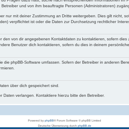
n du Fragen dazu hast, suche nach entsprechenden Informationen im Fo
n Betreiber und von ihm beauftragte Personen (Administratoren) zugäng
r nur mit deiner Zustimmung an Dritte weitergeben. Dies gilt nicht, s
n) verpflichtet ist oder die Daten zur Durchsetzung rechtlicher Interes
er den von dir angegebenen Kontaktdaten zu kontaktieren, sofern dies 
andere Benutzer dich kontaktieren, sofern du dies in deinem persönliche
, die die phpBB-Software umfassen. Sofern der Betreiber in anderen Be
ormieren.
 Daten über dich gespeichert sind.
 Daten verlangen. Kontaktiere hierzu bitte den Betreiber.
Powered by
phpBB
® Forum Software © phpBB Limited
Deutsche Übersetzung durch
phpBB.de