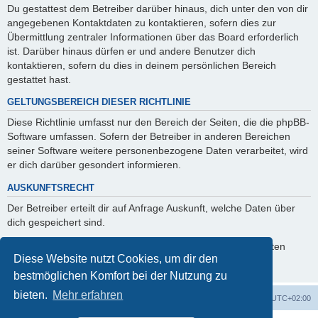
Du gestattest dem Betreiber darüber hinaus, dich unter den von dir
angegebenen Kontaktdaten zu kontaktieren, sofern dies zur
Übermittlung zentraler Informationen über das Board erforderlich
ist. Darüber hinaus dürfen er und andere Benutzer dich
kontaktieren, sofern du dies in deinem persönlichen Bereich
gestattet hast.
GELTUNGSBEREICH DIESER RICHTLINIE
Diese Richtlinie umfasst nur den Bereich der Seiten, die die phpBB-
Software umfassen. Sofern der Betreiber in anderen Bereichen
seiner Software weitere personenbezogene Daten verarbeitet, wird
er dich darüber gesondert informieren.
AUSKUNFTSRECHT
Der Betreiber erteilt dir auf Anfrage Auskunft, welche Daten über
dich gespeichert sind.
Du kannst jederzeit die Löschung bzw. Sperrung deiner Daten
Diese Website nutzt Cookies, um dir den
verlangen. Kontaktiere hierzu bitte den Betreiber.
bestmöglichen Komfort bei der Nutzung zu
bieten.
Mehr erfahren
Foren-Übersicht
Alle Cookies löschen
Alle Zeiten sind
UTC+02:00