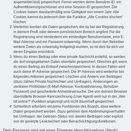
angemeldet bist) gespeichert. Ferner werden deine Benutzer-ID, ein
Authentifizierungsschlüssel und eine Session-ID gespeichert. Die
Cookies haben standardmäßig eine Gültigkeit von einem Jahr. Alle
Cookies kannst du jederzeit über die Funktion „Alle Cookies löschen“
löschen.
Weiterhin werden die Daten gespeichert, die du bei der Registrierung,
in deinem Profil oder deinem persönlichem Bereich angibst. Für die
Registrierung sind mindestens ein eindeutiger Benutzername, eine E-
Mail-Adresse und ein Passwort notwendig. Wenn durch den Betreiber
weitere Daten als notwendig festgelegt wurden, so ist dies für dich vor
deren Eingabe ersichtlich.
Wenn du einen Beitrag oder eine private Nachricht erstellst, so werden
die dort eingegebenen Daten ebenfalls gespeichert. Gleiches gilt, wenn
du einen Beitrag als Entwurf zwischenspeicherst. In diesen Fällen wird
auch deine IP-Adresse gespeichert. Die IP-Adresse wird weiterhin bei
folgenden Aktionen gespeichert: Löschen und Ändern von Beiträgen
(dazu zählen Private Nachrichten und Umfragen), Änderungen an
zentralen Profildaten (E-Mail-Adresse, Kontoaktivierung, Benutzer-
Passwort) und gescheiterte Anmeldeversuche. Die von deinem Browser
übermittelte Browser-Kennzeichnung (User Agent) wird nur in der „Wer
ist online?“-Funktion angezeigt und nicht dauerhaft gespeichert.
Schließlich erfordern einzelne Funktionen des Boards, dass weitere
Daten gespeichert werden. Dazu gehören dein Abstimmungsverhalten
bei Umfragen, der Gelesen-Status von deinen Beiträgen oder explizit
von dir gesetzte Lesezeichen oder Benachrichtigungsfunktionen.
Dein Passwort wird mit einer Einwege-Verschlüsselung (Hash)