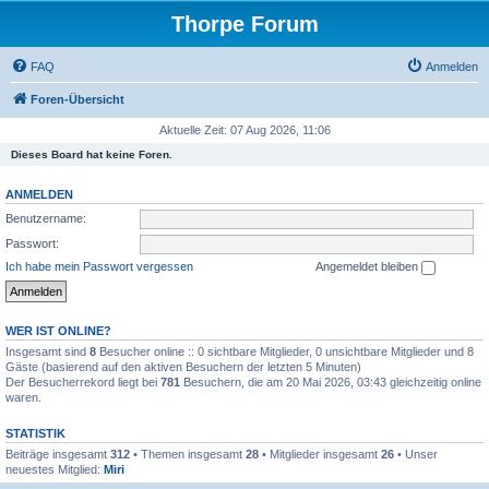
Thorpe Forum
FAQ
Anmelden
Foren-Übersicht
Aktuelle Zeit: 07 Aug 2026, 11:06
Dieses Board hat keine Foren.
ANMELDEN
Benutzername:
Passwort:
Ich habe mein Passwort vergessen
Angemeldet bleiben
WER IST ONLINE?
Insgesamt sind
8
Besucher online :: 0 sichtbare Mitglieder, 0 unsichtbare Mitglieder und 8
Gäste (basierend auf den aktiven Besuchern der letzten 5 Minuten)
Der Besucherrekord liegt bei
781
Besuchern, die am 20 Mai 2026, 03:43 gleichzeitig online
waren.
STATISTIK
Beiträge insgesamt
312
• Themen insgesamt
28
• Mitglieder insgesamt
26
• Unser
neuestes Mitglied:
Miri