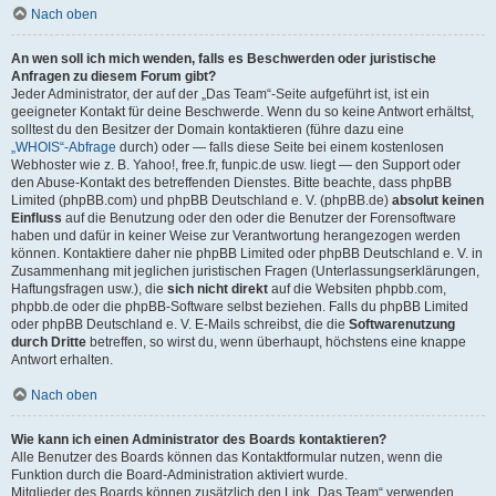
Nach oben
An wen soll ich mich wenden, falls es Beschwerden oder juristische
Anfragen zu diesem Forum gibt?
Jeder Administrator, der auf der „Das Team“-Seite aufgeführt ist, ist ein
geeigneter Kontakt für deine Beschwerde. Wenn du so keine Antwort erhältst,
solltest du den Besitzer der Domain kontaktieren (führe dazu eine
„WHOIS“-Abfrage
durch) oder — falls diese Seite bei einem kostenlosen
Webhoster wie z. B. Yahoo!, free.fr, funpic.de usw. liegt — den Support oder
den Abuse-Kontakt des betreffenden Dienstes. Bitte beachte, dass phpBB
Limited (phpBB.com) und phpBB Deutschland e. V. (phpBB.de)
absolut keinen
Einfluss
auf die Benutzung oder den oder die Benutzer der Forensoftware
haben und dafür in keiner Weise zur Verantwortung herangezogen werden
können. Kontaktiere daher nie phpBB Limited oder phpBB Deutschland e. V. in
Zusammenhang mit jeglichen juristischen Fragen (Unterlassungserklärungen,
Haftungsfragen usw.), die
sich nicht direkt
auf die Websiten phpbb.com,
phpbb.de oder die phpBB-Software selbst beziehen. Falls du phpBB Limited
oder phpBB Deutschland e. V. E-Mails schreibst, die die
Softwarenutzung
durch Dritte
betreffen, so wirst du, wenn überhaupt, höchstens eine knappe
Antwort erhalten.
Nach oben
Wie kann ich einen Administrator des Boards kontaktieren?
Alle Benutzer des Boards können das Kontaktformular nutzen, wenn die
Funktion durch die Board-Administration aktiviert wurde.
Mitglieder des Boards können zusätzlich den Link „Das Team“ verwenden.