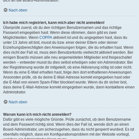
dich an die Board-Administration.
Nach oben
Ich habe mich registriert, kann mich aber nicht anmelden!
Überprüfe zuerst, ob du den richtigen Benutzernamen und das richtige
Passwort eingegeben hast. Wenn diese stimmen, dann gibt es zwei
Möglichkeiten. Wenn
COPPA
aktiviert ist und du angegeben hast, dass du
unter 13 Jahre alt bist, musst du bzw. einer deiner Eltern oder deiner
Erziehungsberechtigten den Anweisungen folgen, die du erhalten hast. Wenn
dies nicht der Fall ist, muss dein Benutzerkonto vielleicht aktiviert werden. Bei
einigen Boards müssen alle neu angemeldeten Mitglieder erst freigeschaltet
werden – entweder musst du dies selbst erledigen oder ein Administrator. Bei
der Registrierung wurde dir mitgeteilt, ob eine Aktivierung nötig ist oder nicht.
Wenn du eine E-Mail erhalten hast, folge den dort enthaltenen Anweisungen.
Ansonsten prüfe, ob du deine E-Mail-Adresse korrekt eingegeben hast oder
die E-Mail von einem Spam-Filter blockiert wurde. Wenn du dir sicher bist,
dass deine E-Mail-Adresse korrekt eingegeben wurde, dann kontaktiere einen
Administrator.
Nach oben
Warum kann ich mich nicht anmelden?
Dafür gibt es viele mögliche Gründe. Prüfe zunächst, ob dein Benutzername
und dein Passwort richtig sind. Wenn dies der Fall ist, wende dich an einen
Board-Administrator, um sicherzugehen, dass du nicht gesperrt wurdest. Es ist
ebenfalls möglich, dass ein Konfigurationsproblem mit der Website vorliegt,