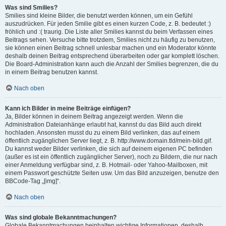
Was sind Smilies?
Smilies sind kleine Bilder, die benutzt werden können, um ein Gefühl
auszudrücken. Für jeden Smilie gibt es einen kurzen Code, z. B. bedeutet :)
fröhlich und :( traurig. Die Liste aller Smilies kannst du beim Verfassen eines
Beitrags sehen. Versuche bitte trotzdem, Smilies nicht zu häufig zu benutzen,
sie können einen Beitrag schnell unlesbar machen und ein Moderator könnte
deshalb deinen Beitrag entsprechend überarbeiten oder gar komplett löschen.
Die Board-Administration kann auch die Anzahl der Smilies begrenzen, die du
in einem Beitrag benutzen kannst.
Nach oben
Kann ich Bilder in meine Beiträge einfügen?
Ja, Bilder können in deinem Beitrag angezeigt werden. Wenn die
Administration Dateianhänge erlaubt hat, kannst du das Bild auch direkt
hochladen. Ansonsten musst du zu einem Bild verlinken, das auf einem
öffentlich zugänglichen Server liegt, z. B. http://www.domain.tld/mein-bild.gif.
Du kannst weder Bilder verlinken, die sich auf deinem eigenen PC befinden
(außer es ist ein öffentlich zugänglicher Server), noch zu Bildern, die nur nach
einer Anmeldung verfügbar sind, z. B. Hotmail- oder Yahoo-Mailboxen, mit
einem Passwort geschützte Seiten usw. Um das Bild anzuzeigen, benutze den
BBCode-Tag „[img]“.
Nach oben
Was sind globale Bekanntmachungen?
Globale Bekanntmachungen beinhalten wichtige Informationen, deshalb