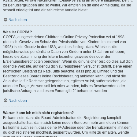
Avatarbilder, Private Nachrichten, E-Mail-Versand an andere Mitglieder, Beitritt
zu Benutzergruppen und so weiter. Wir empfehlen dir eine Anmeldung, da sie
schnell erledigt ist und dir zahlreiche Vorteile bietet.
Nach oben
Was ist COPPA?
COPPA, ausgeschrieben Children’s Online Privacy Protection Act of 1998
(deutsch: Gesetz zum Schutz der Privatsphäre von Kindern im Internet von
1998) ist ein Gesetz in den USA, welches festlegt, dass Websites, die
möglicherweise persönliche Daten von Kindern unter 13 Jahren erheben,
hierzu die Zustimmung der Eltern beziehungsweise des oder der
Erziehungsberechtigten benötigen. Wenn du dir unsicher bist, ob dies auf dich
oder die Website, auf der du dich zu registrieren versuchst, zutrifft, ziehe einen
rechtlichen Beistand zu Rate. Bitte beachte, dass phpBB Limited und der
Besitzer dieses Boards keine Rechtsberatung anbieten kann und nicht die
Anlaufstelle für Rechtsangelegenheiten jeglicher Art ist; außer solchen, die
unter der Frage „An wen soll ich mich wenden, falls es Beschwerden oder
juristische Anfragen zu diesem Forum gibt?“ behandelt werden.
Nach oben
Warum kann ich mich nicht registrieren?
Es kann sein, dass die Board-Administration die Registrierung komplett
ausgeschaltet hat, damit sich keine neuen Benutzer mehr anmelden können.
Es könnte auch sein, dass deine IP-Adresse oder der Benutzername, mit dem
du dich registrieren möchtest, gesperrt wurden. Um Hilfe zu erhalten, wende